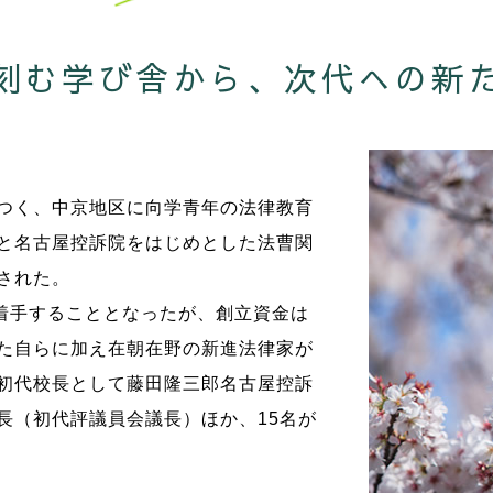
刻む学び舎から、
次代への新
つく、中京地区に向学青年の法律教育
と名古屋控訴院をはじめとした法曹関
された。
に着手することとなったが、創立資金は
た自らに加え在朝在野の新進法律家が
初代校長として藤田隆三郎名古屋控訴
長（初代評議員会議長）ほか、15名が